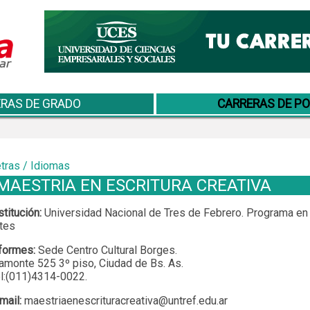
RAS DE GRADO
CARRERAS DE P
tras / Idiomas
MAESTRIA EN ESCRITURA CREATIVA
stitución:
Universidad Nacional de Tres de Febrero. Programa en
tes
formes:
Sede Centro Cultural Borges.
amonte 525 3º piso, Ciudad de Bs. As.
l:(011)4314-0022.
mail:
maestriaenescrituracreativa@untref.edu.ar