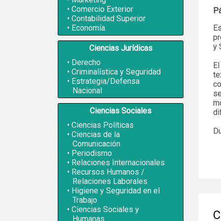
Comercio Exterior
P
Contabilidad Superior
Economía
Es
pr
y 
Ciencias Jurídicas
Derecho
El
Criminalística y Seguridad
te
Estrategia/Defensa
co
Nacional
se
mo
Ciencias Sociales
di
Ciencias Políticas
Du
Ciencias de la
Comunicación
Periodismo
Relaciones Internacionales
Recursos Humanos /
Relaciones Laborales
Higiene y Seguridad en el
Trabajo
Ciencias Sociales y
C
Humanas