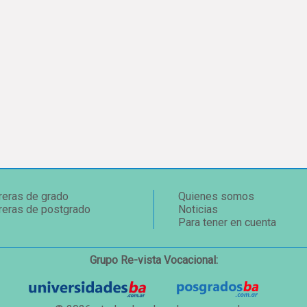
reras de grado
Quienes somos
reras de postgrado
Noticias
Para tener en cuenta
Grupo Re-vista Vocacional: