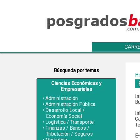
CARRE
Búsqueda por temas
Hi
Ciencias Económicas y
Empresariales
In
Administración
Bu
Administración Pública
Desarrollo Local /
In
Economía Social
Ca
Logística / Transporte
Te
Finanzas / Bancos /
Tributación / Seguros
E-
Marketing