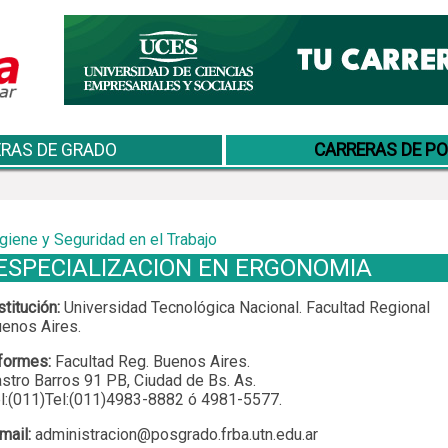
RAS DE GRADO
CARRERAS DE P
giene y Seguridad en el Trabajo
ESPECIALIZACION EN ERGONOMIA
stitución:
Universidad Tecnológica Nacional. Facultad Regional
enos Aires.
formes:
Facultad Reg. Buenos Aires.
stro Barros 91 PB, Ciudad de Bs. As.
l:(011)Tel:(011)4983-8882 ó 4981-5577.
mail:
administracion@posgrado.frba.utn.edu.ar