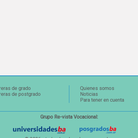
reras de grado
Quienes somos
reras de postgrado
Noticias
Para tener en cuenta
Grupo Re-vista Vocacional: