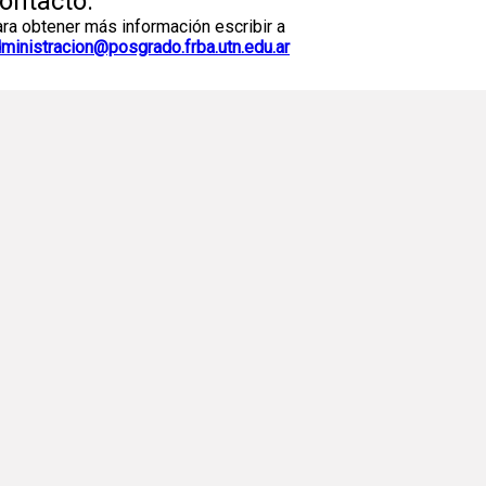
ontacto:
ra obtener más información escribir a
ministracion@posgrado.frba.utn.edu.ar