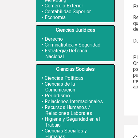
Comercio Exterior
P
Contabilidad Superior
Economía
Re
qu
de
Ciencias Jurídicas
Derecho
Du
Criminalística y Seguridad
Estrategia/Defensa
Nacional
Pl
Or
Ciencias Sociales
ps
pu
Ciencias Políticas
me
Ciencias de la
ap
Comunicación
Periodismo
Relaciones Internacionales
Recursos Humanos /
Relaciones Laborales
Higiene y Seguridad en el
Trabajo
Ciencias Sociales y
Humanas