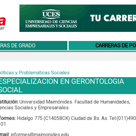
RAS DE GRADO
CARRERAS DE P
líticas y Problemáticas Sociales
ESPECIALIZACION EN GERONTOLOGIA
SOCIAL
stitución:
Universidad Maimónides. Facultad de Humanidades,
encias Sociales y Empresariales.
formes:
Hidalgo 775 (C1405BCK) Ciudad de Bs. As. Tel:(011)49
01.
mail:
informes@maimonides.edu