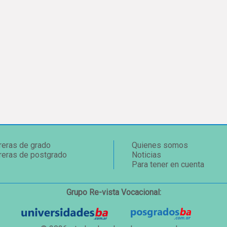
reras de grado
Quienes somos
reras de postgrado
Noticias
Para tener en cuenta
Grupo Re-vista Vocacional: