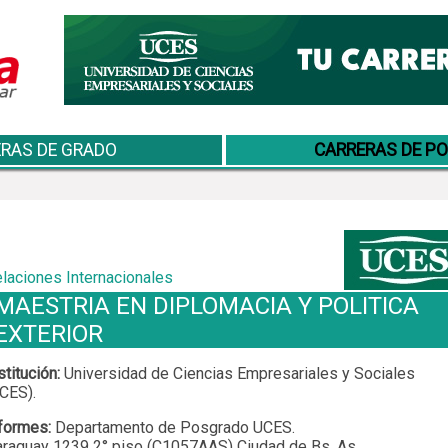
RAS DE GRADO
CARRERAS DE P
laciones Internacionales
MAESTRIA EN DIPLOMACIA Y POLITICA
EXTERIOR
stitución:
Universidad de Ciencias Empresariales y Sociales
CES).
formes:
Departamento de Posgrado UCES.
raguay 1239 2° piso (C1057AAS) Ciudad de Bs. As.