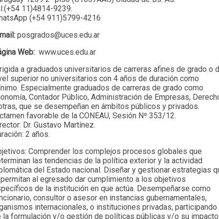
l:(+54 11)4814-9239.
hatsApp (+54 911)5799-4216
mail:
posgrados@uces.edu.ar
ágina Web:
www.uces.edu.ar
rigida a graduados universitarios de carreras afines de grado o 
vel superior no universitarios con 4 años de duración como
nimo. Especialmente graduados de carreras de grado como
onomía, Contador Público, Administración de Empresas, Derech
otras, que se desempeñan en ámbitos públicos y privados.
ctamen favorable de la CONEAU, Sesión Nº 353/12.
rector: Dr. Gustavo Martínez.
ración: 2 años.
jetivos: Comprender los complejos procesos globales que
terminan las tendencias de la política exterior y la actividad
plomática del Estado nacional. Diseñar y gestionar estrategias q
 permitan al egresado dar cumplimiento a los objetivos
pecíficos de la institución en que actúa. Desempeñarse como
ncionario, consultor o asesor en instancias gubernamentales,
ganismos internacionales, o instituciones privadas, participando
 la formulación y/o gestión de políticas públicas y/o su impacto