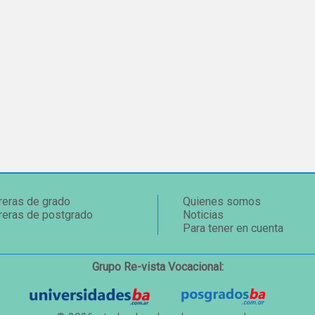
reras de grado
Quienes somos
reras de postgrado
Noticias
Para tener en cuenta
Grupo Re-vista Vocacional: