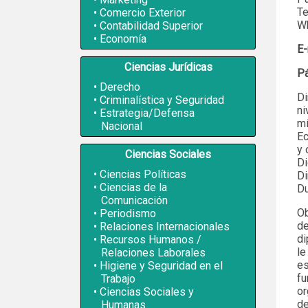
Te
Comercio Exterior
W
Contabilidad Superior
Economía
E-
Ciencias Jurídicas
P
Derecho
Di
Criminalística y Seguridad
ni
Estrategia/Defensa
mí
Nacional
Ec
y 
Ciencias Sociales
Di
Ciencias Políticas
Di
Ciencias de la
Du
Comunicación
Ob
Periodismo
de
Relaciones Internacionales
di
Recursos Humanos /
le
Relaciones Laborales
es
Higiene y Seguridad en el
fu
Trabajo
or
Ciencias Sociales y
de
Humanas