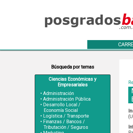
CARRE
Búsqueda por temas
Ciencias Económicas y
Re
Empresariales
Administración
Administración Pública
Desarrollo Local /
Economía Social
In
Logística / Transporte
(U
Finanzas / Bancos /
In
Tributación / Seguros
Pa
Marketing