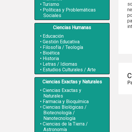
so
Turismo
ne
Políticas y Problemáticas
po
Sociales
pa
in
Ciencias Humanas
Educación
Gestión Educativa
Filosofía / Teología
Bioética
Historia
Letras / Idiomas
Estudios Culturales / Arte
C
Ciencias Exactas y Naturales
Pa
Ciencias Exactas y
Naturales
Farmacia y Bioquímica
Ciencias Biológicas /
Biotecnología /
Nanotecnología
Ciencias de la Tierra /
Astronomía