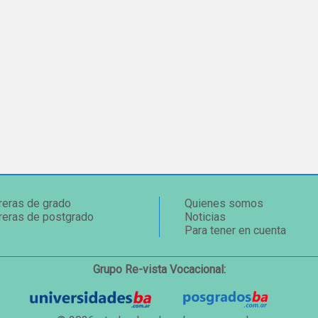
reras de grado
Quienes somos
reras de postgrado
Noticias
Para tener en cuenta
Grupo Re-vista Vocacional: