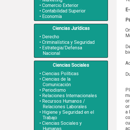
Comercio Exterior
E-
Contabilidad Superior
Economía
P
Ciencias Jurídicas
Or
Me
Derecho
Criminalística y Seguridad
De
Estrategia/Defensa
bi
Nacional
Ac
Ciencias Sociales
Ciencias Políticas
Du
Ciencias de la
Comunicación
Pl
Periodismo
ma
Relaciones Internacionales
or
Recursos Humanos /
or
Relaciones Laborales
a 
Higiene y Seguridad en el
co
Trabajo
cu
Ciencias Sociales y
ac
Humanas