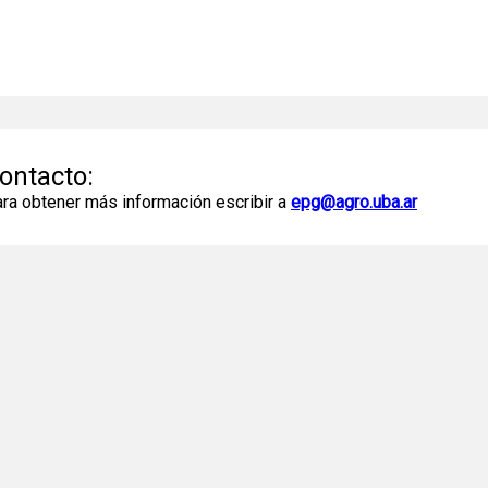
ontacto:
ra obtener más información escribir a
epg@agro.uba.ar