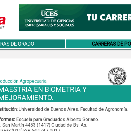
RAS DE GRADO
CARRERAS DE P
oducción Agropecuaria
MAESTRIA EN BIOMETRIA Y
MEJORAMIENTO.
stitución:
Universidad de Buenos Aires. Facultad de Agronomía.
formes:
Escuela para Graduados Alberto Soriano.
. San Martín 4453 (1417) Ciudad de Bs. As.
l/Fax:(011)5287-0174 / 0017.