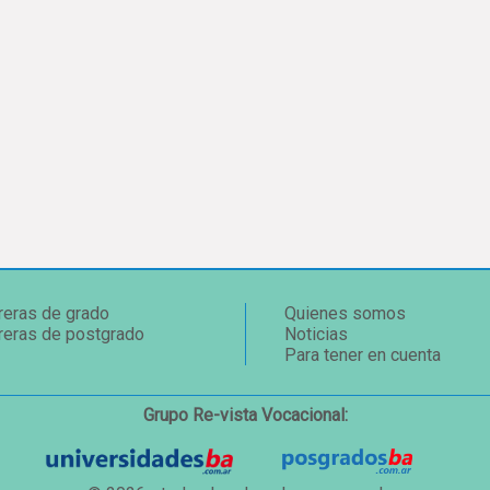
reras de grado
Quienes somos
reras de postgrado
Noticias
Para tener en cuenta
Grupo Re-vista Vocacional: