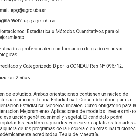
mail:
epg@agro.uba.ar
ágina Web:
epg.agro.uba.ar
ientaciones: Estadística o Métodos Cuantitativos para el
joramiento.
stinado a profesionales con formación de grado en áreas
ológicas.
reditado y Categorizado B por la CONEAU Res Nº 096/12.
ración: 2 años.
an de estudios. Ambas orientaciones contienen un núcleo de
terias comunes: Teoría Estadística I. Curso obligatorio para la
ientación Estadística: Modelos lineales. Curso obligatorio para l
ientación Mejoramiento: Aplicaciones de modelos lineales mixt
la evaluación genética animal y vegetal. El candidato podrá
mpletar los créditos requeridos con cursos optativos tomados 
alquiera de los programas de la Escuela o en otras instituciones
adémicamente acreditadas. Tesis de Maestría.